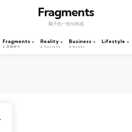
Fragments
脑子的一部分构成
Fragments
Reality
Business
Lifestyle
& 思绪碎片
& Society
& Books
价