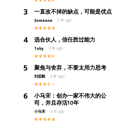
一直改不掉的缺点，可能是优点
Posted
5 年 ago
Someone
选合伙人，信任胜过能力
Posted
3 年 ago
Toby
聚焦与舍弃，不要太用力思考
Posted
刘思毅
3 年 ago
小马宋：创办一家不伟大的公
司，并且存活10年
Posted
小马宋
3 月 ago