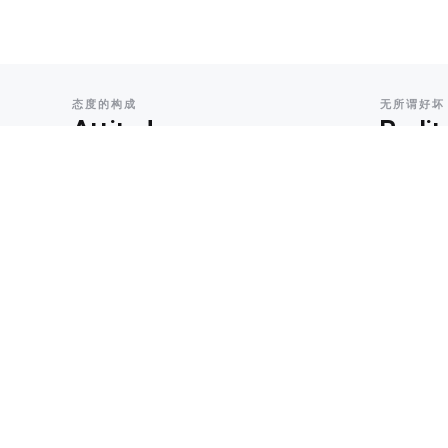
态度的构成
无所谓好坏
Attitude
Realit
ATTITUDE
BUSINESS
重塑
什么是
Posted
Posted
安叔
3 年 ago
达叔
3 年 
ATTITUDE
REALITY
多数人不具备悲观的本钱
世界是
的
Posted
曲凯
3 年 ago
Posted
刘思毅
3 
ATTITUDE
世界是分层的，折叠的
REALITY
世界重
Posted
3 年 ago
Toby
Posted
达叔
3 年 
ATTITUDE