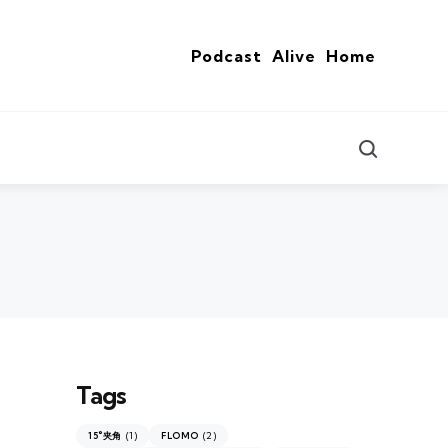
Podcast
Alive
Home
Search
Tags
(1)
(2)
15°夹角
FLOMO