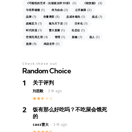
(1)
(3)
《可能性的艺术：比较政治学30讲》
《软技能》
(1)
(2)
(2)
与世界碰撞
何为自由
公开象限
(1)
(5)
(1)
(1)
品牌
存量博弈
总成本领先
战点
(1)
(1)
(1)
战略定力
敢为天下后
日本化
(1)
(1)
(1)
时代洪流
曹大直播
生态位
(3)
(1)
(1)
(1)
空洞无用之用
管理
脱敏
选人
(5)
(1)
选择
鸡汤玄学
Check these out
Random Choice
关于评判
Posted
刘思毅
3 年 ago
饭有那么好吃吗？不吃屎会饿死
的
Posted
caoz曹大
3 年 ago