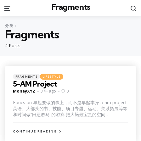
Fragments
S
Menu
分类：
Fragments
4 Posts
Categories
Posted
FRAGMENTS
LIFESTYLE
in
5-AM Project
Posted
MoneyXYZ
3 年 ago
0
by
Foucs on 早起要做的事上，而不是早起本身 5-am project
英语、大部头的书、技能、项目专题、运动、关系拓展等等
和时间做“田忌赛马”的游戏 把大脑最宝贵的空间...
CONTINUE READING