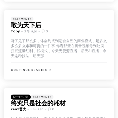
Categories
Posted
FRAGMENTS
in
敢为天下后
Posted
Toby
3 年 ago
0
by
听了见了那么多，体会到找到适合自己的商业模式，是多么
多么多么难和可贵的一件事 你看那些在抖音视频号到处疯
狂找流量红利，找模式，今天无货源直播，后天AI直播，今
天这种技法，明天那...
CONTINUE READING
Categories
Posted
ATTITUDE
FRAGMENTS
in
终究只是社会的耗材
Posted
caoz曹大
3 年 ago
0
by