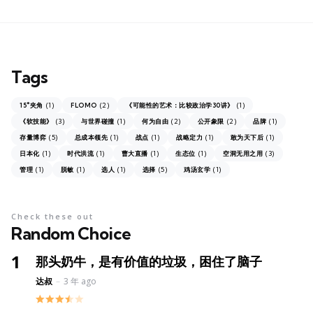
Tags
(1)
(2)
(1)
15°夹角
FLOMO
《可能性的艺术：比较政治学30讲》
(3)
(1)
(2)
(2)
(1)
《软技能》
与世界碰撞
何为自由
公开象限
品牌
(5)
(1)
(1)
(1)
(1)
存量博弈
总成本领先
战点
战略定力
敢为天下后
(1)
(1)
(1)
(1)
(3)
日本化
时代洪流
曹大直播
生态位
空洞无用之用
(1)
(1)
(1)
(5)
(1)
管理
脱敏
选人
选择
鸡汤玄学
Check these out
Random Choice
那头奶牛，是有价值的垃圾，困住了脑子
Posted
达叔
3 年 ago