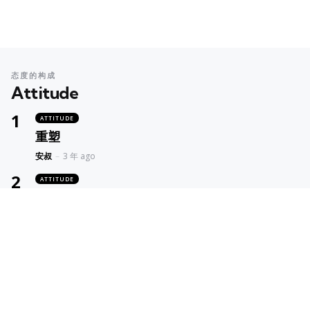
态度的构成
Attitude
ATTITUDE
重塑
Posted
安叔
3 年 ago
ATTITUDE
一直改不掉的缺点，可能是优点
Posted
5 年 ago
Someone
ATTITUDE
从批判到建设
Posted
5 年 ago
Someone
ATTITUDE