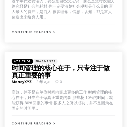
这个年代还复读的，要么是自己没见识，要么是父母没能力
终究只是社会的耗材 你一定要清楚社会规则是什么目的 富
人最大的资产，是穷人 很多理念，信息，认知，都是富人
创造出来给穷人用...
CONTINUE READING
Categories
Posted
ATTITUDE
FRAGMENTS
in
时间管理的核心在于，只专注于做
真正重要的事
Posted
MoneyXYZ
3 年 ago
0
by
高效，并不是在单位时间内完成更多的工作 时间管理的核
心在于，只专注于做真正重要的事 那些花 10%的时间，就
能获得 80%回报的事情 很多人之所以成功，并不是因为在
固定的时间里...
CONTINUE READING